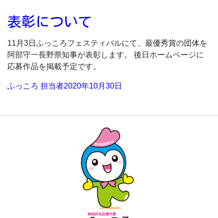
by
表彰について
11月3日ふっころフェスティバルにて、最優秀賞の団体を
阿部守一長野県知事が表彰します。 後日ホームページに
応募作品を掲載予定です。
Posted
ふっころ 担当者
2020年10月30日
by