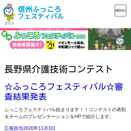
MENU
長野県介護技術コンテスト
☆ふっころフェスティバル☆審
査結果発表
ふっころフェスティバル始まります！！コンテストの表彰
＆チームのプレゼンテーションをHPで紹介します。
Posted
広報担当
2020年11月3日