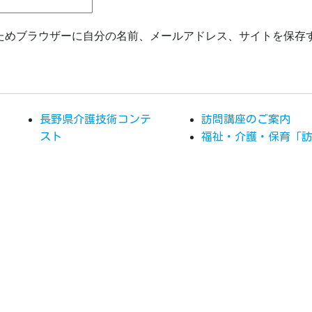
ためブラウザーに自分の名前、メールアドレス、サイトを保存
長野県介護技術コンテ
訪問講座のご案内
スト
福祉・介護・保育「
信州ふっころフェステ
問講座」申込フォー
ィバルアーカイブ
Copyright(c) 2026.
信州ふっころフェスティバル.
All R