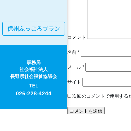
信州ふっころプラン
コメント
名前
*
事務局
メール
*
社会福祉法人
長野県社会福祉協議会
サイト
TEL
026-228-4244
次回のコメントで使用する